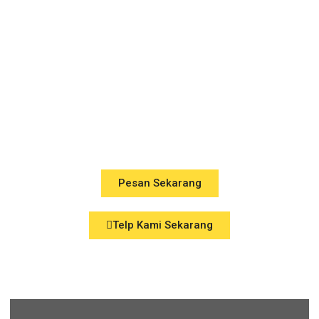
08-12345-98415
Melayani Pemesanan Segala Jenis
Kitchen Set dan Model Custom/
Susuai Keinginan dan Bergaransi
Pesan Sekarang
Telp Kami Sekarang