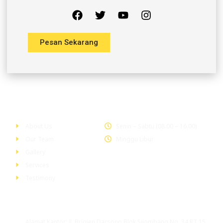
Pesan Sekarang
Company
Office Hour
About Us
Senin – Sabtu (08.00 – 16.00)
Our Team
Minggu Libur
Gallery
Services
Testimony
Head Office
Alamat Kantor: Jl. Brigjen Darsono Blok Sijombang No. 34 RT 15