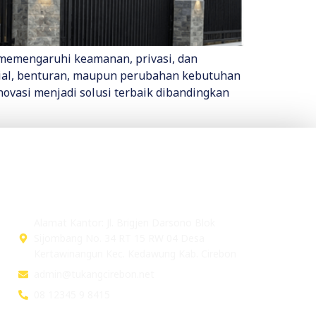
 memengaruhi keamanan, privasi, dan
erial, benturan, maupun perubahan kebutuhan
novasi menjadi solusi terbaik dibandingkan
Head Office
Alamat Kantor: Jl. Brigjen Darsono Blok
Sijombang No. 34 RT 15 RW 04 Desa
Kertawinangun Kec. Kedawung Kab. Cirebon
admin@tukangcirebon.net
08 12345 9 8415