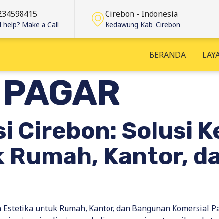
234598415
Cirebon - Indonesia
 help? Make a Call
Kedawung Kab. Cirebon
BERANDA
LAY
:
PAGAR
si Cirebon: Solusi
k Rumah, Kantor, 
n Estetika untuk Rumah, Kantor, dan Bangunan Komersial 