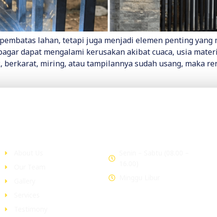
pembatas lahan, tetapi juga menjadi elemen penting yang
, pagar dapat mengalami kerusakan akibat cuaca, usia mat
k, berkarat, miring, atau tampilannya sudah usang, maka re
Company
Office Hour
About Us
Senin – Sabtu (08.00 –
16.00)
Our Team
Minggu Libur
Gallery
Services
Testimony