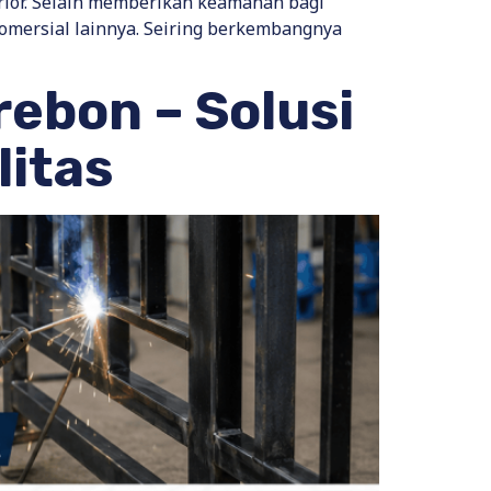
rior. Selain memberikan keamanan bagi
omersial lainnya. Seiring berkembangnya
ebon – Solusi
litas