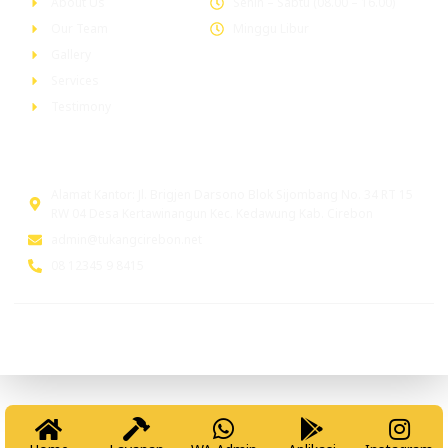
About Us
Senin – Sabtu (08.00 – 16.00)
Our Team
Minggu Libur
Gallery
Services
Testimony
Head Office
Alamat Kantor: Jl. Brigjen Darsono Blok Sijombang No. 34 RT 15
RW 04 Desa Kertawinangun Kec. Kedawung Kab. Cirebon
admin@tukangcirebon.net
08 12345 9 8415
© 2026 tukangcirebon.net. All Rights Reserved. Powered by
www.tukangindonesia.com