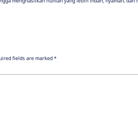
ngga menghasilkan hunian yang lebih indah, nyaman, dan mem
ired fields are marked
*