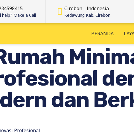
234598415
Cirebon - Indonesia
 help? Make a Call
Kedawung Kab. Cirebon
BERANDA
LAY
Rumah Minima
rofesional d
dern dan Ber
ovasi Profesional