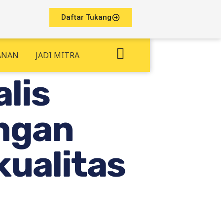
Daftar Tukang
ANAN
JADI MITRA
lis
engan
kualitas