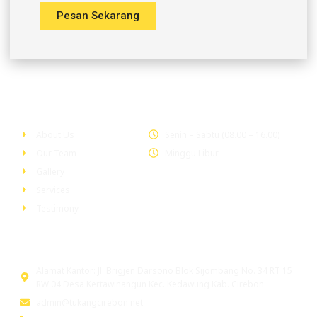
Pesan Sekarang
Company
Office Hour
About Us
Senin – Sabtu (08.00 – 16.00)
Our Team
Minggu Libur
Gallery
Services
Testimony
Head Office
Alamat Kantor: Jl. Brigjen Darsono Blok Sijombang No. 34 RT 15
RW 04 Desa Kertawinangun Kec. Kedawung Kab. Cirebon
admin@tukangcirebon.net