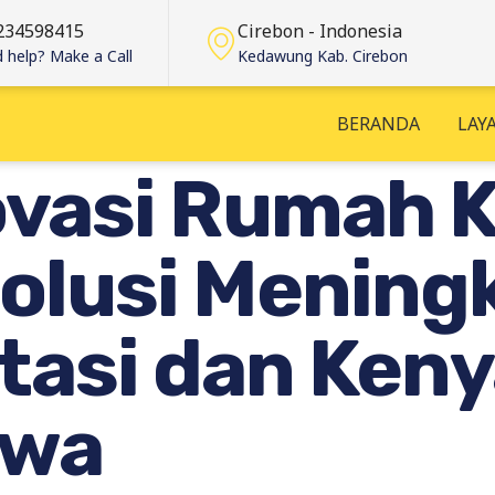
234598415
Cirebon - Indonesia
 help? Make a Call
Kedawung Kab. Cirebon
BERANDA
LAY
vasi Rumah 
Solusi Mening
estasi dan Ke
ewa