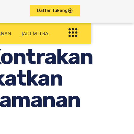
Daftar Tukang
ANAN
JADI MITRA
Kontrakan
katkan
nyamanan