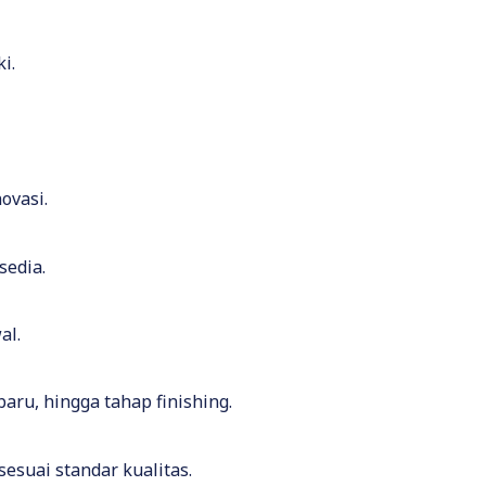
i.
ovasi.
sedia.
al.
aru, hingga tahap finishing.
esuai standar kualitas.