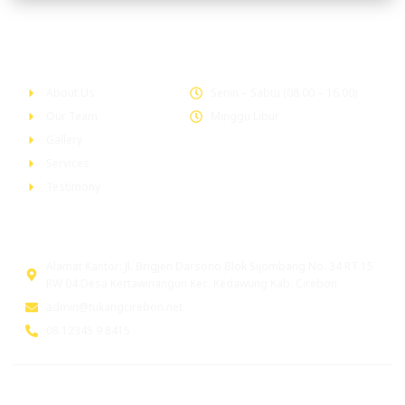
Company
Office Hour
About Us
Senin – Sabtu (08.00 – 16.00)
Our Team
Minggu Libur
Gallery
Services
Testimony
Head Office
Alamat Kantor: Jl. Brigjen Darsono Blok Sijombang No. 34 RT 15
RW 04 Desa Kertawinangun Kec. Kedawung Kab. Cirebon
admin@tukangcirebon.net
08 12345 9 8415
© 2026 tukangcirebon.net. All Rights Reserved. Powered by