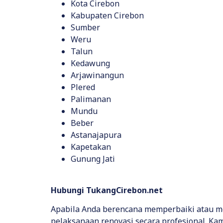
Kota Cirebon
Kabupaten Cirebon
Sumber
Weru
Talun
Kedawung
Arjawinangun
Plered
Palimanan
Mundu
Beber
Astanajapura
Kapetakan
Gunung Jati
Hubungi TukangCirebon.net
Apabila Anda berencana memperbaiki atau me
pelaksanaan renovasi secara profesional. Ka