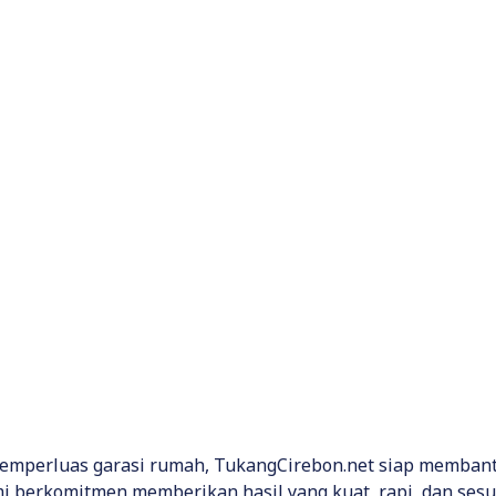
mperluas garasi rumah, TukangCirebon.net siap membantu 
mi berkomitmen memberikan hasil yang kuat, rapi, dan sesu