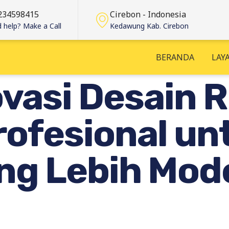
234598415
Cirebon - Indonesia
 help? Make a Call
Kedawung Kab. Cirebon
BERANDA
LAY
vasi Desain 
rofesional un
ng Lebih Mod