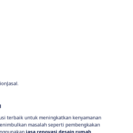
ionJasal.
l
lusi terbaik untuk meningkatkan kenyamanan
 menimbulkan masalah seperti pembengkakan
 menggunakan
jasa renovasi desain rumah