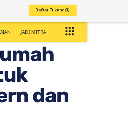
Daftar Tukang
ANAN
JADI MITRA
Rumah
tuk
ern dan