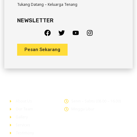
Tukang Datang – Keluarga Tenang
NEWSLETTER
Pesan Sekarang
Company
Office Hour
About Us
Senin – Sabtu (08.00 – 16.00)
Our Team
Minggu Libur
Gallery
Services
Testimony