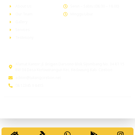
About Us
Senin – Sabtu (08.00 – 16.00)
Our Team
Minggu Libur
Gallery
Services
Testimony
Head Office
Alamat Kantor: Jl. Brigjen Darsono Blok Sijombang No. 34 RT 15
RW 04 Desa Kertawinangun Kec. Kedawung Kab. Cirebon
admin@tukangcirebon.net
08 12345 9 8415
© 2026 tukangcirebon.net. All Rights Reserved. Powered by
www.tukangindonesia.com