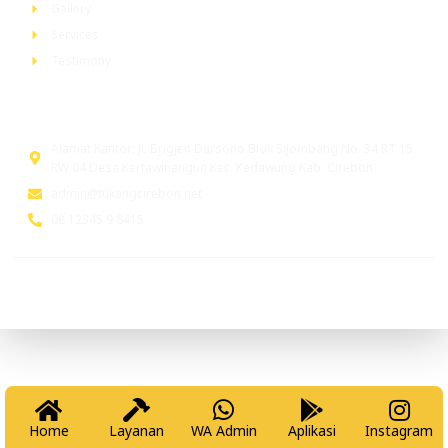
Gallery
Services
Testimony
Head Office
Alamat Kantor: Jl. Brigjen Darsono Blok Sijombang No. 34 RT 15
RW 04 Desa Kertawinangun Kec. Kedawung Kab. Cirebon
admin@tukangcirebon.net
08 12345 9 8415
© 2026 tukangcirebon.net. All Rights Reserved. Powered by
www.tukangindonesia.com
Home
Layanan
WA Admin
Aplikasi
Instagram