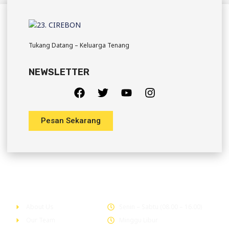
Tukang Datang – Keluarga Tenang
NEWSLETTER
Pesan Sekarang
Company
Office Hour
About Us
Senin – Sabtu (08.00 – 16.00)
Our Team
Minggu Libur