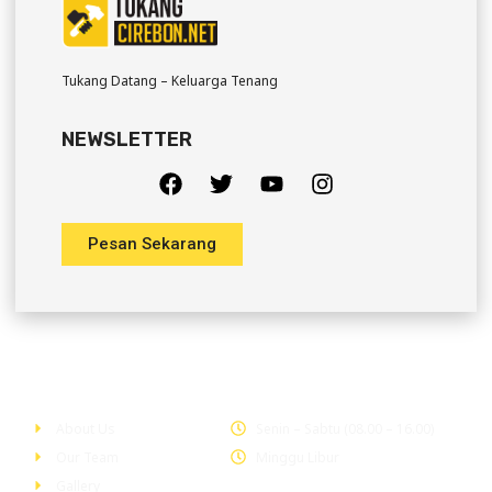
Tukang Datang – Keluarga Tenang
NEWSLETTER
Pesan Sekarang
Company
Office Hour
About Us
Senin – Sabtu (08.00 – 16.00)
Our Team
Minggu Libur
Gallery