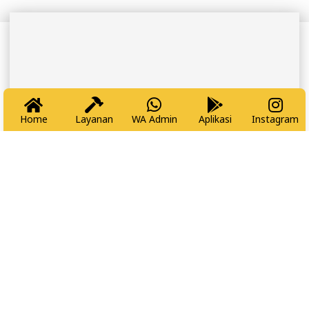
Home
Layanan
WA Admin
Aplikasi
Instagram
Tukang Datang – Keluarga Tenang
NEWSLETTER
Pesan Sekarang