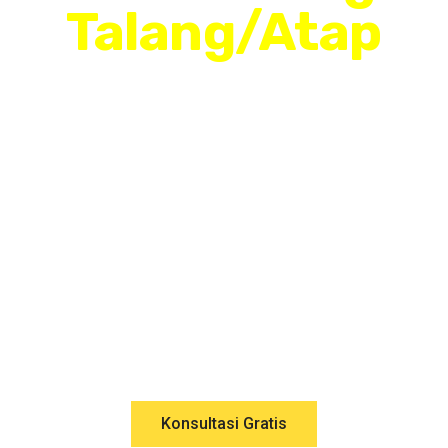
Talang/Atap
Panggilan
Terpercaya
Di Cirebon?
Tukang Atap Cirebon, Siap
Mengatasi Keluhan Kebocoran
Rumah Anda !
Konsultasi Gratis