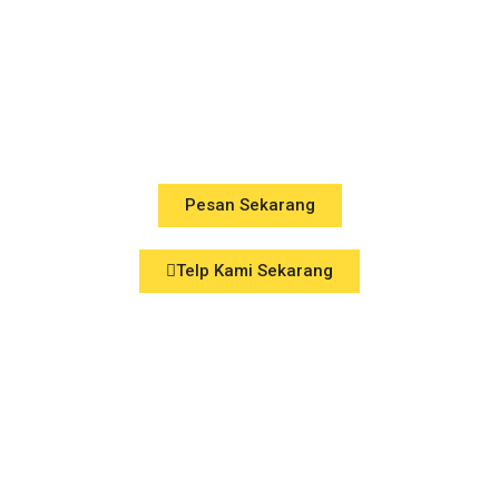
Spesialis Pemasangan dan
Perbaikan Kaca Segala Jenis &
Ukuran
Pesan Sekarang
Telp Kami Sekarang