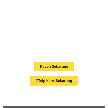
Panggilan
Cirebon
Perawatan Premium, Langsung
ke Lokasi Anda
Pesan Sekarang
Telp Kami Sekarang